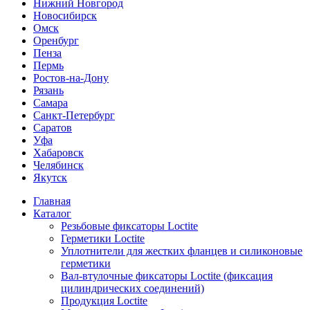
Нижний Новгород
Новосибирск
Омск
Оренбург
Пенза
Пермь
Ростов-на-Дону
Рязань
Самара
Санкт-Петербург
Саратов
Уфа
Хабаровск
Челябинск
Якутск
Главная
Каталог
Резьбовые фиксаторы Loctite
Герметики Loctite
Уплотнители для жестких фланцев и силиконовые
герметики
Вал-втулочные фиксаторы Loctite (фиксация
цилиндрических соединений)
Продукция Loctite