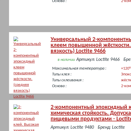
Основа :
2-ко
Универсальный 2-компонентн
клеем повышенной жёсткости.
вязкость) Loctite 9466
Артикул: Loctite 9466
Бре
в наличии
Максимальная температура :
+120°
Типы клея :
Эпок
Типы склеивания :
жёст
Основа :
2-ко
2-компонентный эпоксидный к
химическая стойкость. Допуска
пищевыми продуктами - Loctit
в
Артикул: Loctite 9480
Бренд: Loctite