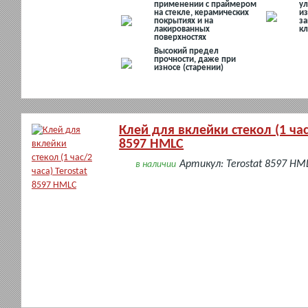
применении с праймером
у
на стекле, керамических
из
покрытиях и на
за
лакированных
кл
поверхностях
Высокий предел
прочности, даже при
износе (старении)
Клей для вклейки стекол (1 час
8597 HMLC
Артикул: Terostat 8597 HM
в наличии