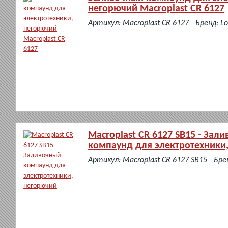
негорючий Macroplast CR 6127
в
Артикул: Macroplast CR 6127
Бренд: Lo
наличии
Macroplast CR 6127 SB15 - Зал
компаунд для электротехники
в
Артикул: Macroplast CR 6127 SB15
Брен
наличии