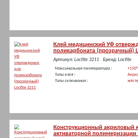
Клей медицинский УФ отвержд
поликарбоната (прозрачный) Lo
в
Артикул: Loctite 3211
Бренд: Loctite
наличии
Максимальная температура :
+150°
Типы клея :
Акри
Типы склеивания :
жёст
Конструкционный акриловый 
активаторной полимеризации L