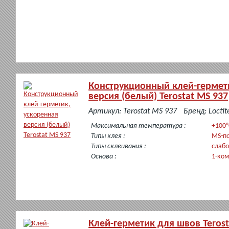
Конструкционный клей-гермет
версия (белый) Terostat MS 937
в
Артикул: Terostat MS 937
Бренд: Loctit
наличии
Максимальная температура :
+100°
Типы клея :
MS-п
Типы склеивания :
слабо
Основа :
1-ко
Клей-герметик для швов Terost