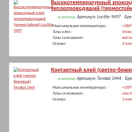
Высокотемпературный эпокси
теплопроводящий (термостойки
Артикул: Loctite 9497
Бре
в наличии
Максимальная температура :
+180°
Типы клея :
Эпок
Типы склеивания :
жёст
Основа :
2-ко
Контактный клей (светло-бежев
Артикул: Terokal 2444
Бре
в наличии
Максимальная температура :
+100°
Типы склеивания :
эласт
Основа :
1-ко