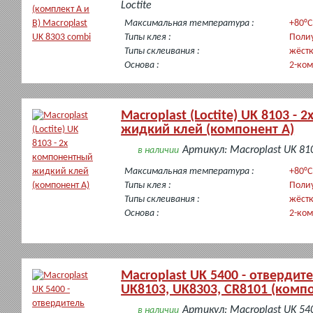
Loctite
Максимальная температура :
+80°C
Типы клея :
Поли
Типы склеивания :
жёст
Основа :
2-ко
Macroplast (Loctite) UK 8103 -
жидкий клей (компонент А)
Артикул: Macroplast UK 81
в наличии
Максимальная температура :
+80°C
Типы клея :
Поли
Типы склеивания :
жёст
Основа :
2-ко
Macroplast UK 5400 - отвердит
UK8103, UK8303, CR8101 (компо
Артикул: Macroplast UK 54
в наличии