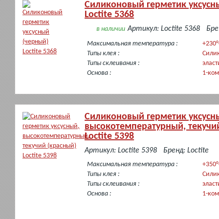
Силиконовый герметик уксусн
Loctite 5368
Артикул: Loctite 5368
Бре
в наличии
Максимальная температура :
+230°
Типы клея :
Сили
Типы склеивания :
эласт
Основа :
1-ко
Силиконовый герметик уксусн
высокотемпературный, текучий
Loctite 5398
в
Артикул: Loctite 5398
Бренд: Loctite
наличии
Максимальная температура :
+350°
Типы клея :
Сили
Типы склеивания :
эласт
Основа :
1-ко