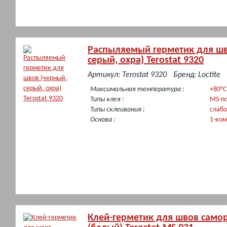
Распыляемый герметик для шв
серый, охра) Terostat 9320
в
Артикул: Terostat 9320
Бренд: Loctite
наличии
Максимальная температура :
+80°C
Типы клея :
MS-п
Типы склеивания :
слабо
Основа :
1-ко
Клей-герметик для швов само