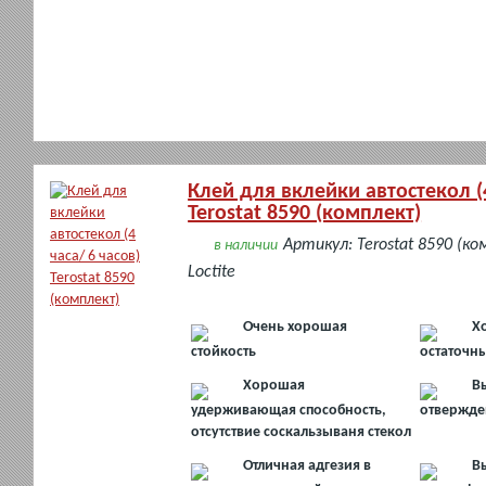
Клей для вклейки автостекол (4
Terostat 8590 (комплект)
Артикул: Terostat 8590 (к
в наличии
Loctite
Очень хорошая
Х
стойкость
остаточн
Хорошая
В
удерживающая способность,
отвержде
отсутствие соскальзываня стекол
Отличная адгезия в
В