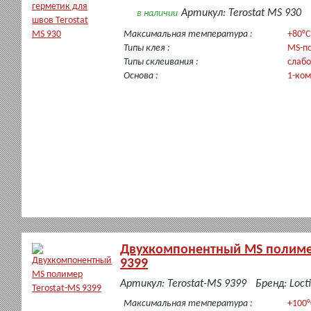
Артикул: Terostat MS 930
в наличии
Максимальная температура :
+80°C
Типы клея :
MS-п
Типы склеивания :
слабо
Основа :
1-ко
Двухкомпонентный MS полимер
9399
в
Артикул: Terostat-MS 9399
Бренд: Locti
наличии
Максимальная температура :
+100°