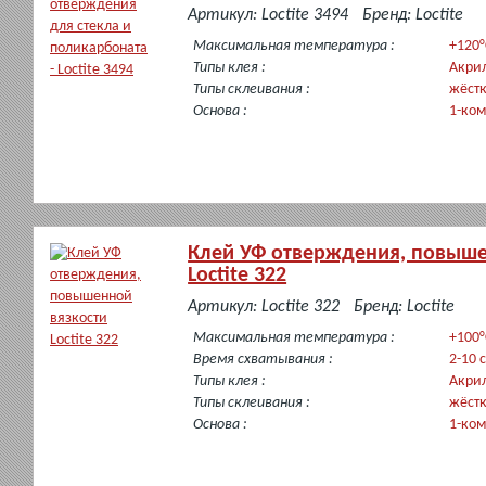
в
Артикул: Loctite 3494
Бренд: Loctite
наличии
Максимальная температура :
+120°
Типы клея :
Акри
Типы склеивания :
жёст
Основа :
1-ко
Клей УФ отверждения, повыше
Loctite 322
в
Артикул: Loctite 322
Бренд: Loctite
наличии
Максимальная температура :
+100°
Время схватывания :
2-10 
Типы клея :
Акри
Типы склеивания :
жёст
Основа :
1-ко