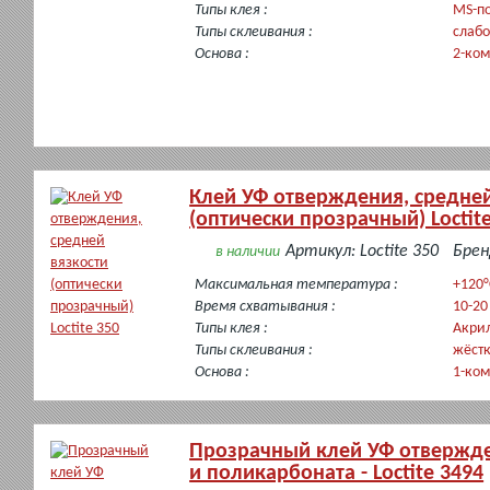
Типы клея :
MS-п
Типы склеивания :
слабо
Основа :
2-ко
Клей УФ отверждения, средней
(оптически прозрачный) Loctit
Артикул: Loctite 350
Бренд
в наличии
Максимальная температура :
+120°
Время схватывания :
10-20
Типы клея :
Акри
Типы склеивания :
жёст
Основа :
1-ко
Прозрачный клей УФ отвержде
и поликарбоната - Loctite 3494