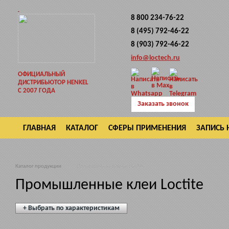
8 800 234-76-22
8 (495) 792-46-22
8 (903) 792-46-22
info@loctech.ru
ОФИЦИАЛЬНЫЙ
ДИСТРИБЬЮТОР HENKEL
С 2007 ГОДА
Заказать звонок
ГЛАВНАЯ
КАТАЛОГ
СФЕРЫ ПРИМЕНЕНИЯ
ЗАПИСЬ 
ВОЗВРАТ
Каталог продукции
Промышленные клеи Loctite
Промышленные клеи Loctite
+ Выбрать по характеристикам