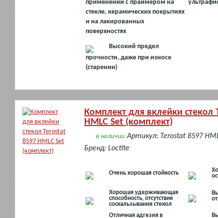
применении с праймером на
ультрафи
стекле, керамических покрытиях
и на лакированных
поверхностях
Высокий предел
прочности, даже при износе
(старении)
Комплект для вклейки стекол T
HMLC Set (комплект)
Артикул: Terostat 8597 HM
в наличии
Бренд: Loctite
Хо
Очень хорошая стойкость
ос
Хорошая удерживающая
Вы
способность, отсутствие
о
соскальзывания стекол
Отличная адгезия в
Вы