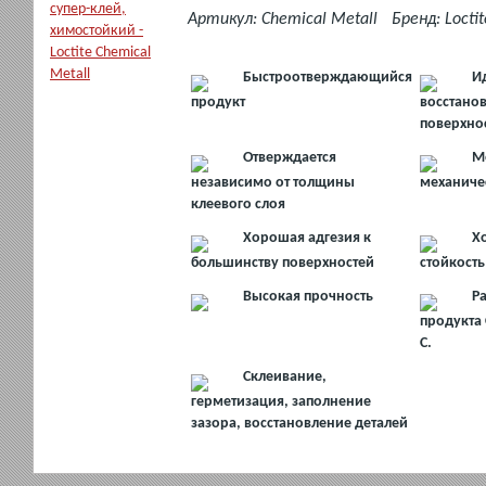
в
Артикул: Chemical Metall
Бренд: Loctit
наличии
Быстроотверждающийся
И
продукт
восстано
поверхно
Отверждается
М
независимо от толщины
механиче
клеевого слоя
Хорошая адгезия к
Х
большинству поверхностей
стойкость
Высокая прочность
Р
продукта 
C.
Склеивание,
герметизация, заполнение
зазора, восстановление деталей