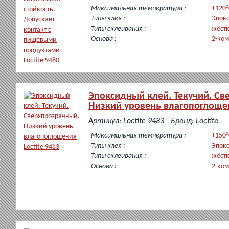
наличии
Максимальная температура :
+120°
Типы клея :
Эпок
Типы склеивания :
жёст
Основа :
2-ко
Эпоксидный клей. Текучий. Св
Низкий уровень влагопоглощен
в
Артикул: Loctite 9483
Бренд: Loctite
наличии
Максимальная температура :
+150°
Типы клея :
Эпок
Типы склеивания :
жёст
Основа :
2-ко