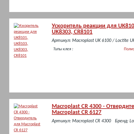
Ускоритель реакции для UK810
UK8303, CR8101
в
Артикул: Macroplast UK 6100 / Loctite U
наличии
Типы клея :
Поли
Macroplast CR 4300 - Отвердит
Macroplast CR 6127
в
Артикул: Macroplast CR 4300
Бренд: Lo
наличии