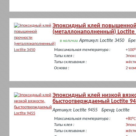
Эпоксидный клей повышенной
(металлонаполненный) Loctite
Артикул: Loctite 3450
Бре
в наличии
Максимальная температура :
+100°
Типы клея :
Эпок
Типы склеивания :
жёст
Основа :
2-ко
Эпоксидный клей низкой вязко
быстоотверждаемый Loctite 94
в
Артикул: Loctite 9455
Бренд: Loctite
наличии
Максимальная температура :
+80°C
Типы клея :
Эпок
Типы склеивания :
жёст