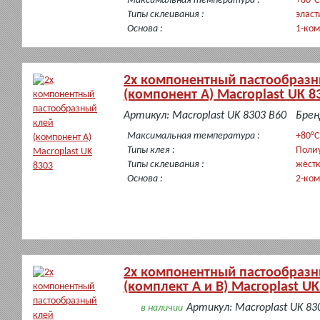
Максимальная температура :
+80°C
Типы склеивания :
эласт
Основа :
1-ко
2х компонентный пастообразн
(компонент А) Macroplast UK 8
в
Артикул: Macroplast UK 8303 B60
Бренд
наличии
Максимальная температура :
+80°C
Типы клея :
Поли
Типы склеивания :
жёст
Основа :
2-ко
2х компонентный пастообразн
(комплект А и В) Macroplast UK
Артикул: Macroplast UK 83
в наличии