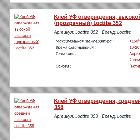
Клей УФ отверждения, высокой
(прозрачный) Loctite 352
в
Артикул: Loctite 352
Бренд: Loctite
наличии
Максимальная температура :
+150°
Время схватывания :
10-20
Типы клея :
Акри
2-ко
Основа :
(акти
Клей УФ отверждения, средней 
358
в
Артикул: Loctite 358
Бренд: Loctite
наличии