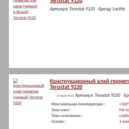
Terostat 9120
в
Артикул: Terostat 9120
Бренд: Loctite
наличии
Конструкционный клей-гермет
Terostat 9220
Артикул: Terostat 9220
Бр
в наличии
Максимальная температура :
+100°
Типы клея :
MS-п
Типы склеивания :
слабо
Основа :
1-ко