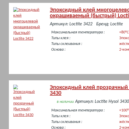
Эпоксидный клей многоцелев
окрашиваемый (быстрый) Locti
в
Артикул: Loctite 3422
Бренд: Loctite
наличии
Максимальная температура :
+80°C
Типы клея :
Эпок
Типы склеивания :
жёст
Основа :
2-ко
Эпоксидный клей прозрачный (
3430
Артикул: Loctite Hysol 343
в наличии
Максимальная температура :
+100°
Типы клея :
Эпок
Типы склеивания :
жёст
Основа :
2-ко