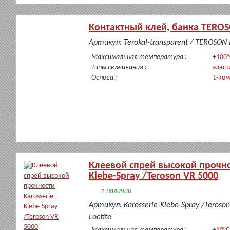
Контактный клей, банка TEROS
в
Артикул: Terokal-transparent / TEROSON
наличии
Максимальная температура :
+100°
Типы склеивания :
эласт
Основа :
1-ко
Клеевой спрей высокой прочнос
Klebe-Spray /Teroson VR 5000
в наличии
Артикул: Karosserie-Klebe-Spray /Teroso
Loctite