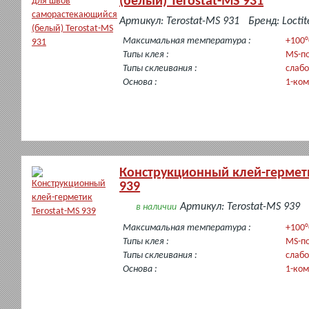
(белый) Terostat-MS 931
в
Артикул: Terostat-MS 931
Бренд: Loctit
наличии
Максимальная температура :
+100°
Типы клея :
MS-п
Типы склеивания :
слабо
Основа :
1-ко
Конструкционный клей-гермети
939
Артикул: Terostat-MS 939
в наличии
Максимальная температура :
+100°
Типы клея :
MS-п
Типы склеивания :
слабо
Основа :
1-ко