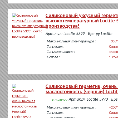
Силиконовый уксусный гермет
высокотемпературный Loctite 53
производства!
в
Артикул: Loctite 5399
Бренд: Loctite
наличии
Максимальная температура :
+350°
Типы клея :
Сили
Типы склеивания :
эласт
Основа :
1-ко
Силиконовый герметик, очень
маслостойкость (черный) Loctit
Артикул: Loctite 5970
Бре
в наличии
Максимальная температура :
+200°
Типы клея :
Сили