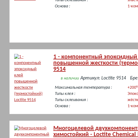
Типы склеивания :
эласт
Основа :
1-ко
1 - компонентный эпоксидный
повышенной жесткости (термос
9514
Артикул: Loctite 9514
Бре
в наличии
Максимальная температура :
+200°
Типы клея :
Эпок
Типы склеивания :
жёст
Основа :
1-ко
Многоцелевой двухкомпонентн
химостойкий - Loctite Chemical 