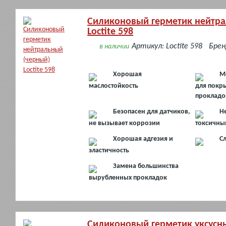
Силиконовый герметик нейтра
Loctite 598
Артикул: Loctite 598
Бренд
в наличии
Хорошая
М
маслостойкость
для покр
прокладо
Безопасен для датчиков,
Н
не вызывает коррозии
токсичны
Хорошая адгезия и
С
эластичность
Замена большинства
вырубленных прокладок
Силиконовый герметик уксусн