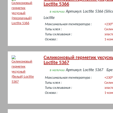
Loctite 5366
Артикул: Loctite 5366 (Sili
в наличии
Loctite
Максимальная температура :
+230°
Типы клея :
Сили
Типы склеивания :
эласт
Основа :
1-ко
Силиконовый герметик уксусн
Loctite 5367
Артикул: Loctite 5367
Бре
в наличии
Максимальная температура :
+230°
Типы клея :
Сили
Типы склеивания :
эласт
Основа :
1-ко