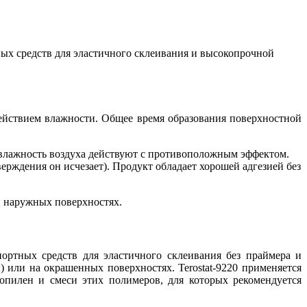
тных средств для эластичного склеивания и высокопрочной
действием влажности. Общее время образования поверхностной
 влажность воздуха действуют с противоположным эффектом.
верждения он исчезает). Продукт обладает хорошей адгезией без
и наружных поверхностях.
портных средств для эластичного склеивания без праймера и
или на окрашенных поверхностях. Terostat-9220 применяется
ропилен и смеси этих полимеров, для которых рекомендуется