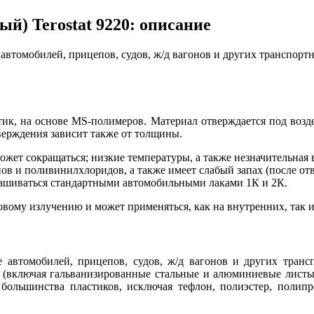
й) Terostat 9220: описание
е автомобилей, прицепов, судов, ж/д вагонов и других транспор
тик, на основе MS-полимеров. Материал отверждается под воз
верждения зависит также от толщины.
жет сокращаться; низкие температуры, а также незначительная
нов и поливинилхлоридов, а также имеет слабый запах (после от
рашиваться стандартными автомобильными лаками 1К и 2К.
овому излучению и может применяться, как на внутренних, так 
ве автомобилей, прицепов, судов, ж/д вагонов и других транс
 (включая гальванизированные стальные и алюминиевые листы) 
 большинства пластиков, исключая тефлон, полиэстер, полип