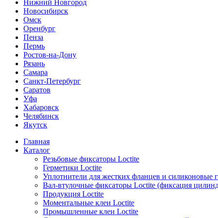
Нижний Новгород
Новосибирск
Омск
Оренбург
Пенза
Пермь
Ростов-на-Дону
Рязань
Самара
Санкт-Петербург
Саратов
Уфа
Хабаровск
Челябинск
Якутск
Главная
Каталог
Резьбовые фиксаторы Loctite
Герметики Loctite
Уплотнители для жестких фланцев и силиконовые 
Вал-втулочные фиксаторы Loctite (фиксация цилин
Продукция Loctite
Моментальные клеи Loctite
Промышленные клеи Loctite