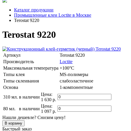
Каталог продукции
Промышленные клеи Loctite в Москве
Terostat 9220
Terostat 9220
Артикул
Terostat 9220
Производитель
Loctite
Максимальная температура
+100°C
Типы клея
MS-полимеры
Типы склеивания
слабоэластичное
Основа
1-компонентные
Цена:
310 мл.
в наличии
1 630 р.
Цена:
80 мл.
в наличии
1 097 р.
Нашли дешевле? Снизим цену!
Быстрый заказ