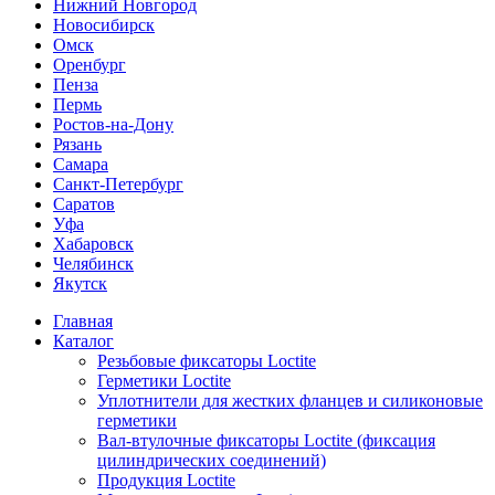
Нижний Новгород
Новосибирск
Омск
Оренбург
Пенза
Пермь
Ростов-на-Дону
Рязань
Самара
Санкт-Петербург
Саратов
Уфа
Хабаровск
Челябинск
Якутск
Главная
Каталог
Резьбовые фиксаторы Loctite
Герметики Loctite
Уплотнители для жестких фланцев и силиконовые
герметики
Вал-втулочные фиксаторы Loctite (фиксация
цилиндрических соединений)
Продукция Loctite