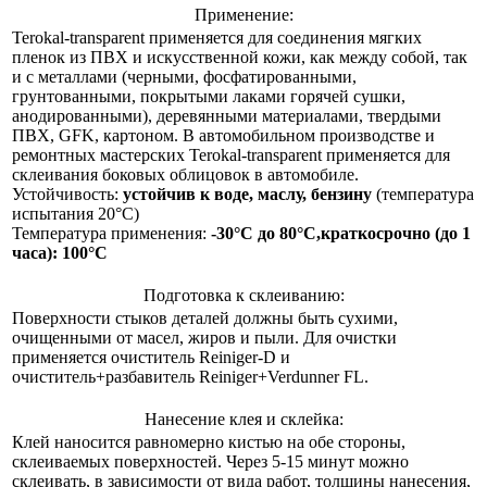
Применение:
Terokal-transparent применяется для соединения мягких
пленок из ПВХ и искусственной кожи, как между собой, так
и с металлами (черными, фосфатированными,
грунтованными, покрытыми лаками горячей сушки,
анодированными), деревянными материалами, твердыми
ПВХ, GFK, картоном. В автомобильном производстве и
ремонтных мастерских Terokal-transparent применяется для
склеивания боковых облицовок в автомобиле.
Устойчивость:
устойчив к воде, маслу, бензину
(температура
испытания 20°C)
Температура применения:
-30°C до 80°C,
краткосрочно (до 1
часа): 100°C
Подготовка к склеиванию:
Поверхности стыков деталей должны быть сухими,
очищенными от масел, жиров и пыли. Для очистки
применяется очиститель Reiniger-D и
очиститель+разбавитель Reiniger+Verdunner FL.
Нанесение клея и склейка:
Клей наносится равномерно кистью на обе стороны,
склеиваемых поверхностей. Через 5-15 минут можно
склеивать, в зависимости от вида работ, толщины нанесения,