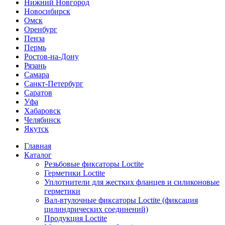
Нижний Новгород
Новосибирск
Омск
Оренбург
Пенза
Пермь
Ростов-на-Дону
Рязань
Самара
Санкт-Петербург
Саратов
Уфа
Хабаровск
Челябинск
Якутск
Главная
Каталог
Резьбовые фиксаторы Loctite
Герметики Loctite
Уплотнители для жестких фланцев и силиконовые
герметики
Вал-втулочные фиксаторы Loctite (фиксация
цилиндрических соединений)
Продукция Loctite