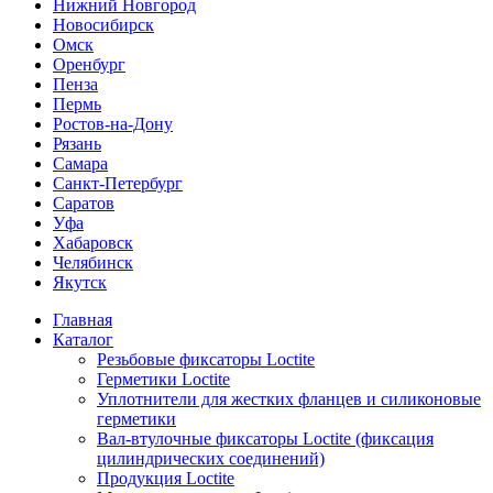
Нижний Новгород
Новосибирск
Омск
Оренбург
Пенза
Пермь
Ростов-на-Дону
Рязань
Самара
Санкт-Петербург
Саратов
Уфа
Хабаровск
Челябинск
Якутск
Главная
Каталог
Резьбовые фиксаторы Loctite
Герметики Loctite
Уплотнители для жестких фланцев и силиконовые
герметики
Вал-втулочные фиксаторы Loctite (фиксация
цилиндрических соединений)
Продукция Loctite