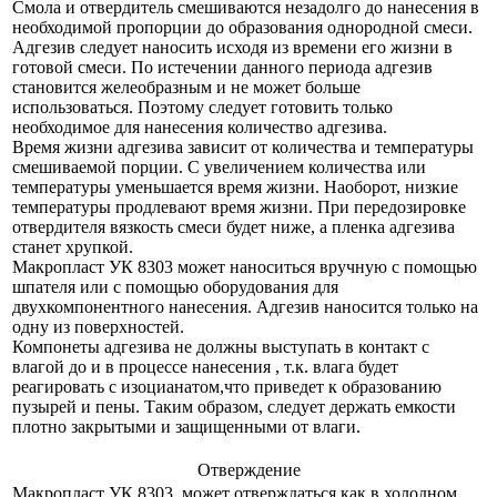
Смола и отвердитель смешиваются незадолго до нанесения в
необходимой пропорции до образования однородной смеси.
Адгезив следует наносить исходя из времени его жизни в
готовой смеси. По истечении данного периода адгезив
становится желеобразным и не может больше
использоваться. Поэтому следует готовить только
необходимое для нанесения количество адгезива.
Время жизни адгезива зависит от количества и температуры
смешиваемой порции. С увеличением количества или
температуры уменьшается время жизни. Наоборот, низкие
температуры продлевают время жизни. При передозировке
отвердителя вязкость смеси будет ниже, а пленка адгезива
станет хрупкой.
Макропласт УК 8303 может наноситься вручную с помощью
шпателя или с помощью оборудования для
двухкомпонентного нанесения. Адгезив наносится только на
одну из поверхностей.
Компонеты адгезива не должны выступать в контакт с
влагой до и в процессе нанесения , т.к. влага будет
реагировать с изоцианатом,что приведет к образованию
пузырей и пены. Таким образом, следует держать емкости
плотно закрытыми и защищенными от влаги.
Отверждение
Макропласт УК 8303 может отверждаться как в холодном