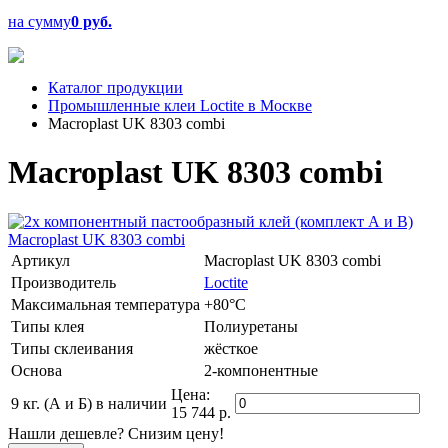
на сумму
0 руб.
Каталог продукции
Промышленные клеи Loctite в Москве
Macroplast UK 8303 combi
Macroplast UK 8303 combi
Артикул
Macroplast UK 8303 combi
Производитель
Loctite
Максимальная температура
+80°C
Типы клея
Полиуретаны
Типы склеивания
жёсткое
Основа
2-компонентные
Цена:
9 кг. (А и Б)
в наличии
15 744 р.
Нашли дешевле? Снизим цену!