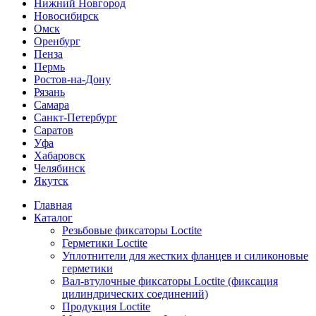
Нижний Новгород
Новосибирск
Омск
Оренбург
Пенза
Пермь
Ростов-на-Дону
Рязань
Самара
Санкт-Петербург
Саратов
Уфа
Хабаровск
Челябинск
Якутск
Главная
Каталог
Резьбовые фиксаторы Loctite
Герметики Loctite
Уплотнители для жестких фланцев и силиконовые
герметики
Вал-втулочные фиксаторы Loctite (фиксация
цилиндрических соединений)
Продукция Loctite