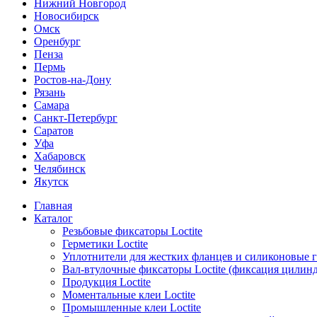
Нижний Новгород
Новосибирск
Омск
Оренбург
Пенза
Пермь
Ростов-на-Дону
Рязань
Самара
Санкт-Петербург
Саратов
Уфа
Хабаровск
Челябинск
Якутск
Главная
Каталог
Резьбовые фиксаторы Loctite
Герметики Loctite
Уплотнители для жестких фланцев и силиконовые 
Вал-втулочные фиксаторы Loctite (фиксация цилин
Продукция Loctite
Моментальные клеи Loctite
Промышленные клеи Loctite