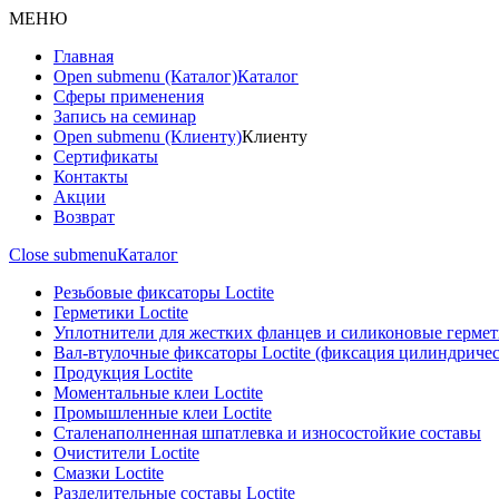
МЕНЮ
Главная
Open submenu (Каталог)
Каталог
Сферы применения
Запись на семинар
Open submenu (Клиенту)
Клиенту
Сертификаты
Контакты
Акции
Возврат
Close submenu
Каталог
Резьбовые фиксаторы Loctite
Герметики Loctite
Уплотнители для жестких фланцев и силиконовые герме
Вал-втулочные фиксаторы Loctite (фиксация цилиндриче
Продукция Loctite
Моментальные клеи Loctite
Промышленные клеи Loctite
Сталенаполненная шпатлевка и износостойкие составы
Очистители Loctite
Смазки Loctite
Разделительные составы Loctite