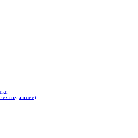
тики
ских соединений)