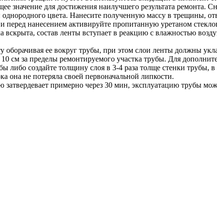
ющее значение для достижения наилучшего результата ремонта. Сн
однородного цвета. Нанесите полученную массу в трещины, отв
 и перед нанесением активируйте пропитанную уретаном стеклов
а вскрыта, состав ленты вступает в реакцию с влажностью возд
 оборачивая ее вокруг трубы, при этом слои ленты должны ук
 10 см за пределы ремонтируемого участка трубы. Для дополнит
 либо создайте толщину слоя в 3-4 раза толще стенки трубы, в 
ока она не потеряла своей первоначальной липкости.
 затвердевает примерно через 30 мин, эксплуатацию трубы можн