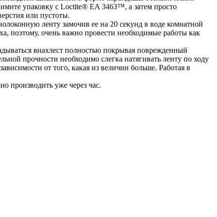
имите упаковку с Loctite® EA 3463™, а затем просто
ерстия или пустоты.
олоконную ленту замочив ее на 20 секунд в воде комнатной
уха, поэтому, очень важно провести необходимые работы как
ладываться внахлест полностью покрывая поврежденный
ельной прочности необходимо слегка натягивать ленту по ходу
зависимости от того, какая из величин больше. Работая в
о производить уже через час.