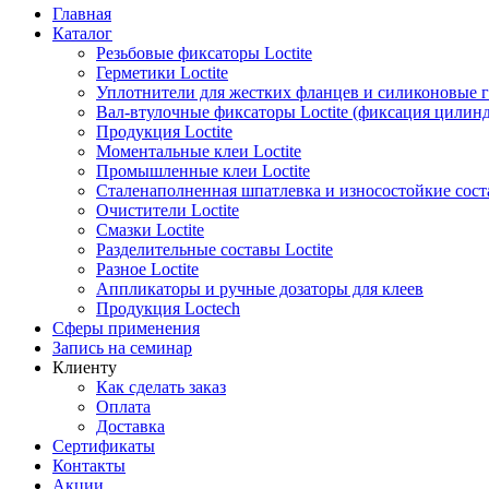
Главная
Каталог
Резьбовые фиксаторы Loctite
Герметики Loctite
Уплотнители для жестких фланцев и силиконовые 
Вал-втулочные фиксаторы Loctite (фиксация цилин
Продукция Loctite
Моментальные клеи Loctite
Промышленные клеи Loctite
Сталенаполненная шпатлевка и износостойкие сос
Очистители Loctite
Смазки Loctite
Разделительные составы Loctite
Разное Loctite
Аппликаторы и ручные дозаторы для клеев
Продукция Loctech
Сферы применения
Запись на семинар
Клиенту
Как сделать заказ
Оплата
Доставка
Сертификаты
Контакты
Акции