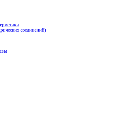
герметики
дрических соединений)
тавы