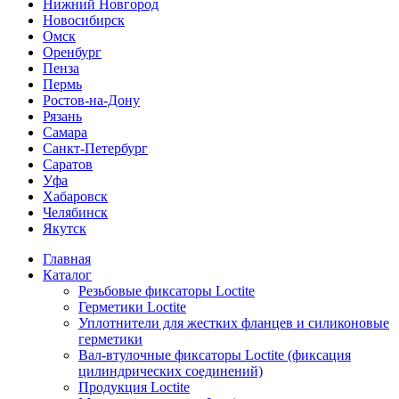
Нижний Новгород
Новосибирск
Омск
Оренбург
Пенза
Пермь
Ростов-на-Дону
Рязань
Самара
Санкт-Петербург
Саратов
Уфа
Хабаровск
Челябинск
Якутск
Главная
Каталог
Резьбовые фиксаторы Loctite
Герметики Loctite
Уплотнители для жестких фланцев и силиконовые
герметики
Вал-втулочные фиксаторы Loctite (фиксация
цилиндрических соединений)
Продукция Loctite