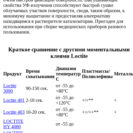
свойства УФ-излучения способствуют быстрой сушке
облучаемых участков поверхности, сводя, таким образом, к
минимуму выцветание и предоставляя альтернативу
находящимся в растворителе катализаторам. Пригоден для
использования при сборке медицинских приборов разового
пользования.
Краткое сравнение с другими моментальными
клеями Loctite
Диапазон
Время
Пластмассы/
Продукт
температур
Металл
схватывания
Полиолефины
С
Loctite
от -55 до
90-150 сек.
3090
+80°C
от -55 до
Loctite 401
2-10 сек.
+/+**
+
+120°C
от -55 до
Loctite 403
10-20 сек.
++/++**
+
+80°C
LOCTITE
от -55 до
HY 4080