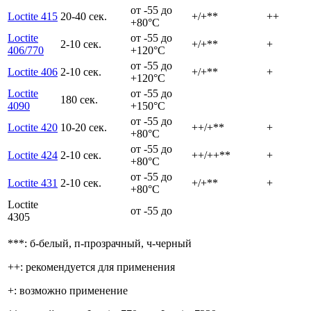
от -55 до
Loctite 415
20-40 сек.
+/+**
++
+80°C
Loctite
от -55 до
2-10 сек.
+/+**
+
406/770
+120°C
от -55 до
Loctite 406
2-10 сек.
+/+**
+
+120°C
Loctite
от -55 до
180 сек.
4090
+150°C
от -55 до
Loctite 420
10-20 сек.
++/+**
+
+80°C
от -55 до
Loctite 424
2-10 сек.
++/++**
+
+80°C
от -55 до
Loctite 431
2-10 сек.
+/+**
+
+80°C
Loctite
от -55 до
4305
***: б-белый, п-прозрачный, ч-черный
++: рекомендуется для применения
+: возможно применение