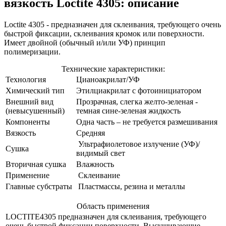
вязкость Loctite 4305: описание
Loctite 4305 - предназначен для склеивания, требующего очень
быстрой фиксации, склеивания кромок или поверхности.
Имеет двойной (обычный и/или УФ) принцип
полимеризации.
Технические характеристики:
Технология
Цианоакрилат/УФ
Химический тип
Этилциакрилат с фотоинициатором
Внешний вид
Прозрачная, слегка желто-зеленая -
(невысушенный)
темная сине-зеленая жидкость
Компоненты
Одна часть – не требуется размешивания
Вязкость
Средняя
Ультрафиолетовое излучение (УФ)/
Сушка
видимый свет
Вторичная сушка
Влажность
Применение
Склеивание
Главные субстраты
Пластмассы, резина и металлы
Область применения
LOCTITE4305 предназначен для склеивания, требующего
очень быстрой фиксации поверхности. Высушивающие