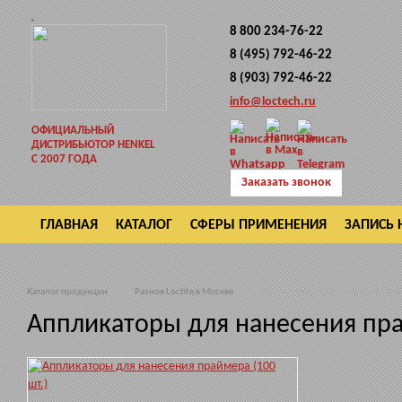
8 800 234-76-22
8 (495) 792-46-22
8 (903) 792-46-22
info@loctech.ru
ОФИЦИАЛЬНЫЙ
ДИСТРИБЬЮТОР HENKEL
С 2007 ГОДА
Заказать звонок
ГЛАВНАЯ
КАТАЛОГ
СФЕРЫ ПРИМЕНЕНИЯ
ЗАПИСЬ 
ВОЗВРАТ
Каталог продукции
Разное Loctite в Москве
Аппликаторы для нанесения прайм
Аппликаторы для нанесения пра