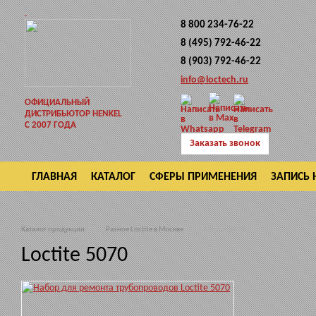
8 800 234-76-22
8 (495) 792-46-22
8 (903) 792-46-22
info@loctech.ru
ОФИЦИАЛЬНЫЙ
ДИСТРИБЬЮТОР HENKEL
С 2007 ГОДА
Заказать звонок
ГЛАВНАЯ
КАТАЛОГ
СФЕРЫ ПРИМЕНЕНИЯ
ЗАПИСЬ 
ВОЗВРАТ
Каталог продукции
Разное Loctite в Москве
Loctite 5070
Loctite 5070