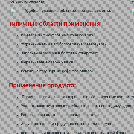
быстрого ремонта.
х
Удобная упаковка облегчает процесс ремонта.
Типичные области применения:
Имеет сертификат NSF на питьевую воду.
Устранение течи в трубопроводах и резервуарах.
Заполнение зазоров в болтовых отверстиях.
Выравнивание сварных швов
Ремонт не структурных дефектов отливок.
Применение продукта:
Продукт наносится на зашкуренные и обезжиренные очистител
Удалить защитную пленку с тубы и отрезать необходимую длин
Работы производить в резиновых перчатках.
Аккуратно нанести продукт на восстанавливаемую
поверхность и выровнить до придания необходимой формы.