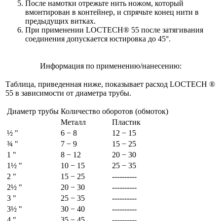
После намотки отрежьте нить ножом, который
вмонтирован в контейнер, и спрячьте конец нити в
предыдущих витках.
При применении LOCTECH® 55 после затягивания
соединения допускается юстировка до 45°.
Информация по применению/нанесению:
Таблица, приведенная ниже, показывает расход LOCTECH ®
55 в зависимости от диаметра трубы.
Диаметр трубы
Количество оборотов (обмоток)
Металл
Пластик
½ "
6 − 8
12 − 15
¾ "
7 − 9
15 − 25
1 "
8 − 12
20 − 30
1½ "
10 − 15
25 − 35
2 "
15 − 25
----------
2½ "
20 − 30
----------
3 "
25 − 35
----------
3½ "
30 − 40
----------
4 "
35 − 45
----------