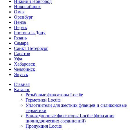
Нижний Новгород
Новосибирск
Омск
Оренбург
Пенза
Пермь
Ростов-на-Дону
Рязань
Самара
Санкт-Петербург
Саратов
Уфа
Хабаровск
Челябинск
Якутск
Главная
Каталог
Резьбовые фиксаторы Loctite
Герметики Loctite
Уплотнители для жестких фланцев и силиконовые
герметики
Вал-втулочные фиксаторы Loctite (фиксация
цилиндрических соединений)
Продукция Loctite