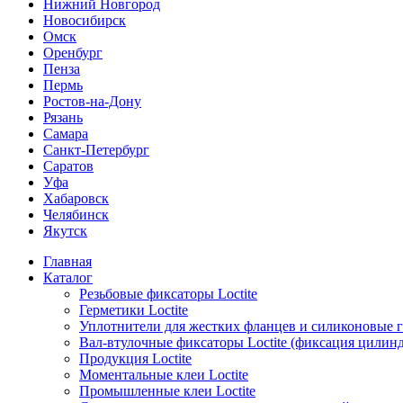
Нижний Новгород
Новосибирск
Омск
Оренбург
Пенза
Пермь
Ростов-на-Дону
Рязань
Самара
Санкт-Петербург
Саратов
Уфа
Хабаровск
Челябинск
Якутск
Главная
Каталог
Резьбовые фиксаторы Loctite
Герметики Loctite
Уплотнители для жестких фланцев и силиконовые 
Вал-втулочные фиксаторы Loctite (фиксация цилин
Продукция Loctite
Моментальные клеи Loctite
Промышленные клеи Loctite