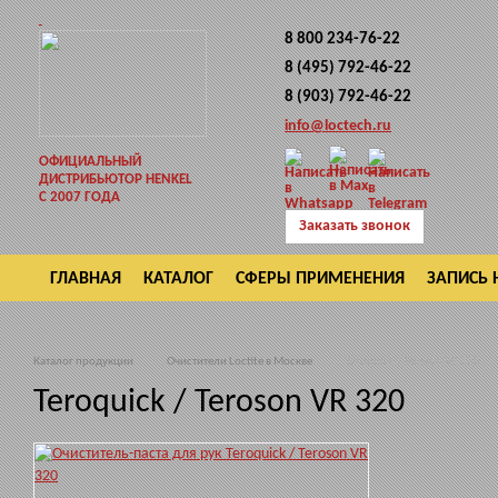
8 800 234-76-22
8 (495) 792-46-22
8 (903) 792-46-22
info@loctech.ru
ОФИЦИАЛЬНЫЙ
ДИСТРИБЬЮТОР HENKEL
С 2007 ГОДА
Заказать звонок
ГЛАВНАЯ
КАТАЛОГ
СФЕРЫ ПРИМЕНЕНИЯ
ЗАПИСЬ 
ВОЗВРАТ
Каталог продукции
Очистители Loctite в Москве
Teroquick / Teroson VR 320
Teroquick / Teroson VR 320