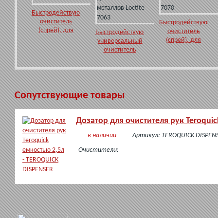
Быстродействующий
очиститель
Быстродействующи
(спрей), для
очиститель
Быстродействующий
металлов Loctite
(спрей), для
универсальный
7061
пластмасс,
очиститель
металлов Loctite
(спрей), для
7070
пластмасс,
металлов Loctite
7063
Сопутствующие товары
Дозатор для очистителя рук Teroqui
в наличии
Артикул: TEROQUICK DISPEN
Очистители: