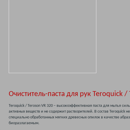
Очиститель-паста для рук Teroquick /
Teroquick / Teroson VR 320 – высокоэффективная паста для мытья сил
активных веществ и не содержит растворителей. В состав Teroquick н
специально обработанных мягких древесных опилок в качестве абрази
биоразлагаемым.