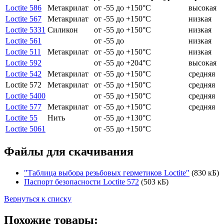
Loctite 586
Метакрилат
от -55 до +150°C
высокая
Loctite 567
Метакрилат
от -55 до +150°C
низкая
Loctite 5331
Силикон
от -55 до +150°C
низкая
Loctite 561
от -55 до
низкая
Loctite 511
Метакрилат
от -55 до +150°C
низкая
Loctite 592
от -55 до +204°C
высокая
Loctite 542
Метакрилат
от -55 до +150°C
средняя
Loctite 572
Метакрилат
от -55 до +150°C
средняя
Loctite 5400
от -55 до +150°C
средняя
Loctite 577
Метакрилат
от -55 до +150°C
средняя
Loctite 55
Нить
от -55 до +130°C
Loctite 5061
от -55 до +150°C
Файлы для скачивания
"Таблица выбора резьбовых герметиков Loctite"
(830 кБ)
Паспорт безопасности Loctite 572
(503 кБ)
Вернуться к списку
Похожие товары: