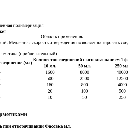
ленная полимеризация
жет
Область применения:
ий. Медленная скорость отверждения позволяет юстировать соед
герметика (приблизительный)
Количество соединений с использованием 1 
соединение (мл)
10 мл.
50 мл.
250 мл
6
1600
8000
40000
8
500
2500
12500
0
160
800
4000
4
20
100
500
5
10
50
250
ерметиками
ь при отворачивании
Фасовка мл.