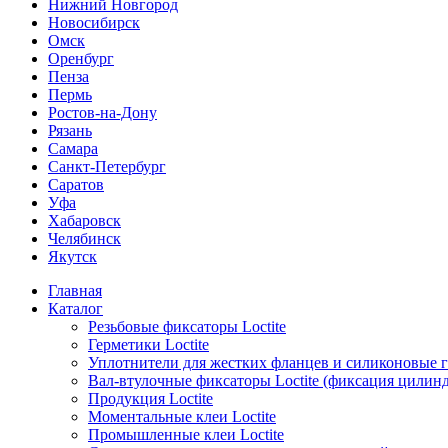
Нижний Новгород
Новосибирск
Омск
Оренбург
Пенза
Пермь
Ростов-на-Дону
Рязань
Самара
Санкт-Петербург
Саратов
Уфа
Хабаровск
Челябинск
Якутск
Главная
Каталог
Резьбовые фиксаторы Loctite
Герметики Loctite
Уплотнители для жестких фланцев и силиконовые 
Вал-втулочные фиксаторы Loctite (фиксация цилин
Продукция Loctite
Моментальные клеи Loctite
Промышленные клеи Loctite