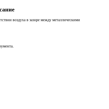
исание
тствии воздуха в зазоре между металлическими
румента.