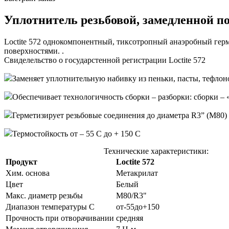
Уплотнитель резьбовой, замедленной по
Loctite 572 однокомпонентный, тиксотропный анаэробный герм
поверхностями. .
Свиделельство о государстенной регистрации Loctite 572
Заменяет уплотнительную набивку из пеньки, пасты, тефлон
Обеспечивает технологичность сборки – разборки: сборки – 
Герметизирует резьбовые соединения до диаметра R3” (M80)
Термостойкость от – 55 С до + 150 С
Технические характеристики:
Продукт
Loctite 572
Хим. основа
Метакрилат
Цвет
Белый
Макс. диаметр резьбы
М80/R3"
Диапазон температуры С
от-55до+150
Прочность при отворачивании
средняя