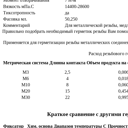
Момент отворачивания
7 Н-м
Вязкость мПа.С
14400-28600
Тиксотропность
да
Фасовка мл.
50,250
Комментарий
Для металлической резьбы, мед
Правильно подобрать необходимый герметик резьбы Вам помо
Применяется для герметизации резьбы металлических соединен
Расход резьбового 
Метрическая система
Длинна контакта
Объем продукта на 
М3
2,5
0,00
М6
4
0,01
М10
8
0,06
М20
15
0,45
М30
22
0,99
Краткое сравнение с другими г
Фиксатор
Хим. основа
Диапазон температуры С
Прочност