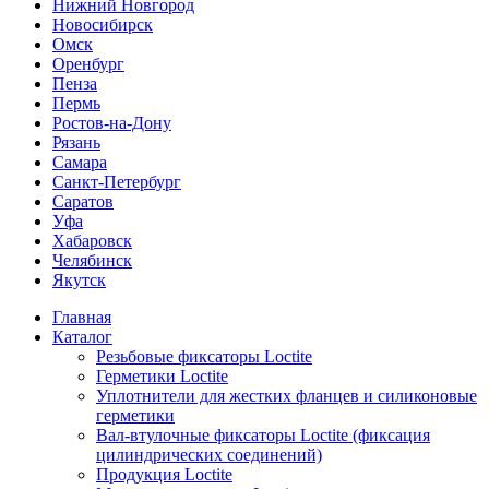
Нижний Новгород
Новосибирск
Омск
Оренбург
Пенза
Пермь
Ростов-на-Дону
Рязань
Самара
Санкт-Петербург
Саратов
Уфа
Хабаровск
Челябинск
Якутск
Главная
Каталог
Резьбовые фиксаторы Loctite
Герметики Loctite
Уплотнители для жестких фланцев и силиконовые
герметики
Вал-втулочные фиксаторы Loctite (фиксация
цилиндрических соединений)
Продукция Loctite