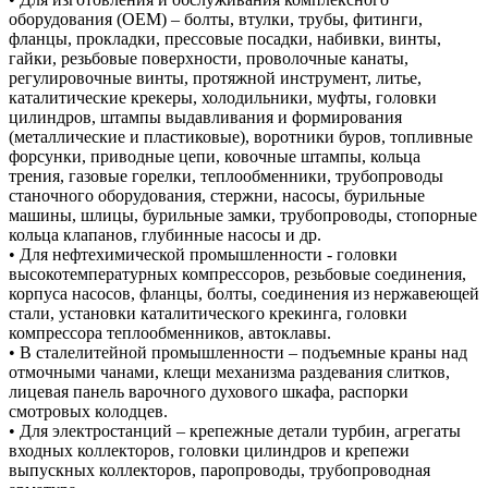
оборудования (OEM) – болты, втулки, трубы, фитинги,
фланцы, прокладки, прессовые посадки, набивки, винты,
гайки, резьбовые поверхности, проволочные канаты,
регулировочные винты, протяжной инструмент, литье,
каталитические крекеры, холодильники, муфты, головки
цилиндров, штампы выдавливания и формирования
(металлические и пластиковые), воротники буров, топливные
форсунки, приводные цепи, ковочные штампы, кольца
трения, газовые горелки, теплообменники, трубопроводы
станочного оборудования, стержни, насосы, бурильные
машины, шлицы, бурильные замки, трубопроводы, стопорные
кольца клапанов, глубинные насосы и др.
• Для нефтехимической промышленности - головки
высокотемпературных компрессоров, резьбовые соединения,
корпуса насосов, фланцы, болты, соединения из нержавеющей
стали, установки каталитического крекинга, головки
компрессора теплообменников, автоклавы.
• В сталелитейной промышленности – подъемные краны над
отмочными чанами, клещи механизма раздевания слитков,
лицевая панель варочного духового шкафа, распорки
смотровых колодцев.
• Для электростанций – крепежные детали турбин, агрегаты
входных коллекторов, головки цилиндров и крепежи
выпускных коллекторов, паропроводы, трубопроводная