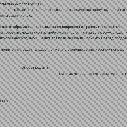
полнительных слоя WOLO.
 ткань. Избегайте нанесения чрезмерного количества продукта, так как эт
ормы сухой тканью.
ется, то абразивный износ вызывает повреждение разделительного слоя, и
ите корректирующий слой на требуемый участок или на всю форму, следуя 
его слоя необходимо 15 минут для полимеризации покрытия перед продо
створители. Продукт следует применять в хорошо вентилируемом помещен
Выбор продукта
1-STEP
44-NC
55-NC
700-NC
770-NC
WOLO
R-1
HNBR)