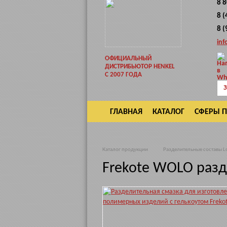
8 
8 
8 
inf
ОФИЦИАЛЬНЫЙ
ДИСТРИБЬЮТОР HENKEL
С 2007 ГОДА
З
ГЛАВНАЯ
КАТАЛОГ
СФЕРЫ 
ВОЗВРАТ
Каталог продукции
Разделительные составы Lo
Frekote WOLO раз