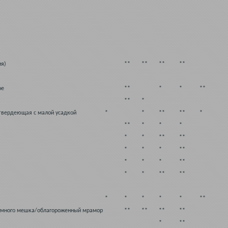
ия)
**
**
**
**
ое
**
*
*
**
**
*
 твердеющая с малой усадкой
*
*
**
**
*
**
*
*
*
*
*
**
**
*
*
*
**
*
*
*
**
*
*
**
**
*
*
*
*
*
**
умного мешка/облагороженный мрамор
**
**
**
**
*
**