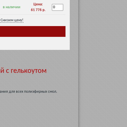
Цена:
в наличии
61 776 р.
Снизим цену!
й с гелькоутом
ания для всех полиэфирных смол.