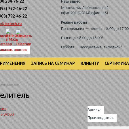
800 234-76-22
Наш адрес
Москва
,
ул. Люблинская 42,
(495) 792-46-22
офис 201 (СКЛАД офис 115)
(903) 792-46-22
Режим работы
o@loctech.ru
Понедельник — четверг с 8.00 до 17.00
Пятница с 8.00 до 16.00!
Суббота — Воскресенье, выходной!
аказать звонок
ПРИМЕНЕНИЯ
ЗАПИСЬ НА СЕМИНАР
КЛИЕНТУ
СЕРТИФИК
ctite в Москве
Frekote WOLO разделитель
делитель
Артикул
Производитель