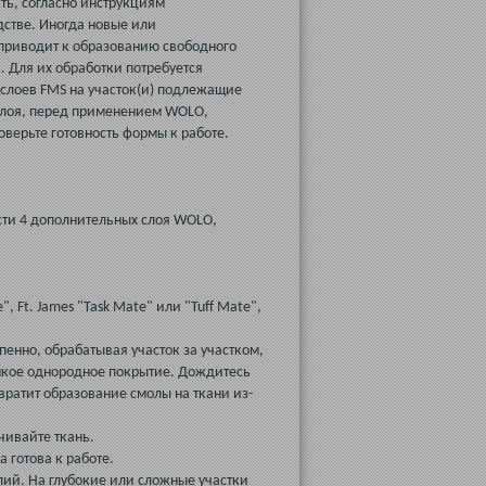
ть, согласно инструкциям
дстве. Иногда новые или
приводит к образованию свободного
 Для их обработки потребуется
3 слоев FMS на участок(и) подлежащие
слоя, перед применением WOLO,
верьте готовность формы к работе.
ти 4 дополнительных слоя WOLO,
 Ft. James "Task Mate" или "Tuff Mate",
енно, обрабатывая участок за участком,
тонкое однородное покрытие. Дождитесь
вратит образование смолы на ткани из-
чивайте ткань.
 готова к работе.
лий. На глубокие или сложные участки