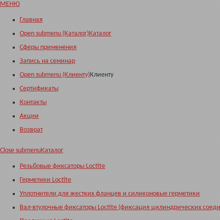
МЕНЮ
Главная
Open submenu (Каталог)
Каталог
Сферы применения
Запись на семинар
Open submenu (Клиенту)
Клиенту
Сертификаты
Контакты
Акции
Возврат
Close submenu
Каталог
Резьбовые фиксаторы Loctite
Герметики Loctite
Уплотнители для жестких фланцев и силиконовые герметики
Вал-втулочные фиксаторы Loctite (фиксация цилиндрических соед