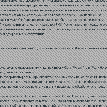
новые формы из стекловолокна и эпоксидной смолы следует полимеризова
при комнатной температуре, перед их использованием в серийном произво
ользовать в производстве, не дожидаясь их полной полимеризации, что 
частки считаются «незрелыми» из-за короткого времени их полимеризации.
 Sealer (FMS). Обработка поверхности может быть выполнена нанесением 2-
ой информации см. спецификацию для FMS. После нанесения последнего 
сле применения шпатлевки, нанесите отслаивающий слой или гелькоут и про
о вводу формы в эксплуатацию.
е и новые формы необходимо загерметизировать. Для этого можно нанес
мендуем следующие марки ткани: Kimberly Clark "WypAll" или "Work Horse",
ань должна быть влажной.
сю поверхность формы. При обработке больших форм наносите WOLO постеп
жайте наносить материал до тех пор (15-30 секунд), пока не образуется 
охла, нанесите WOLO на чистую ткань и продолжите обработку. Это предот
едующего слоя. Нанесите, таким образом, 4 слоя. При необходимости сма
должен полимеризоваться в течение 15 минут при температуре 20°С. Форма
тва снятий нанесите корректирующий слой после снятия 2-3 первых изде