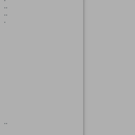
*
**
**
*
**