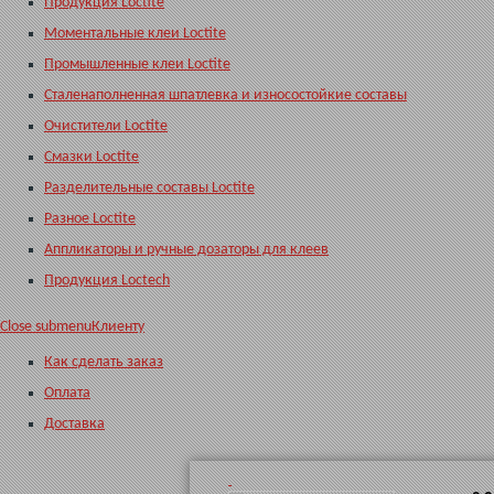
Продукция Loctite
Моментальные клеи Loctite
Промышленные клеи Loctite
Сталенаполненная шпатлевка и износостойкие составы
Очистители Loctite
Смазки Loctite
Разделительные составы Loctite
Разное Loctite
Аппликаторы и ручные дозаторы для клеев
Продукция Loctech
Close submenu
Клиенту
Как сделать заказ
Оплата
Доставка