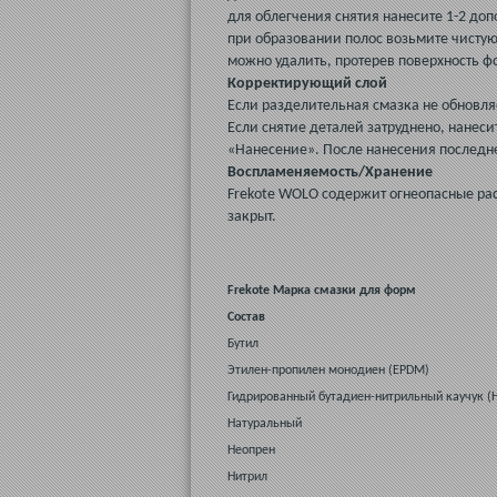
для облегчения снятия нанесите 1-2 до
при образовании полос возьмите чистую
можно удалить, протерев поверхность ф
Корректирующий слой
Если разделительная смазка не обновля
Если снятие деталей затруднено, нанес
«Нанесение». После нанесения последн
Воспламеняемость/Хранение
Frekote WOLO содержит огнеопасные ра
закрыт.
Frekote Марка смазки для форм
Состав
Бутил
Этилен-пропилен монодиен (EPDM)
Гидрированный бутадиен-нитрильный каучук (
Натуральный
Неопрен
Нитрил