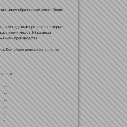
о вызывает образование полос. Полосы
з-за чего детали прилипают к форме.
указаниям пунктов 1-3 раздела
лжением производства.
ии. Контейнер должен быть плотно
10
R-150
**
**
**
**
*
*