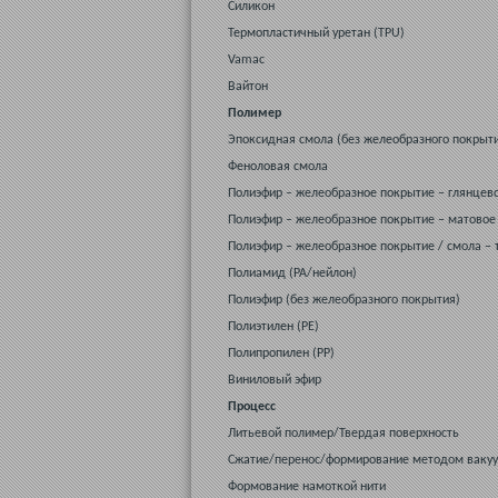
Силикон
Термопластичный уретан (TPU)
Vamac
Вайтон
Полимер
Эпоксидная смола (без желеобразного покрыт
Феноловая смола
Полиэфир – желеобразное покрытие – глянцев
Полиэфир – желеобразное покрытие – матовое
Полиэфир – желеобразное покрытие / смола –
Полиамид (PA/нейлон)
Полиэфир (без желеобразного покрытия)
Полиэтилен (PE)
Полипропилен (РР)
Виниловый эфир
Процесс
Литьевой полимер/Твердая поверхность
Сжатие/перенос/формирование методом ваку
Формование намоткой нити