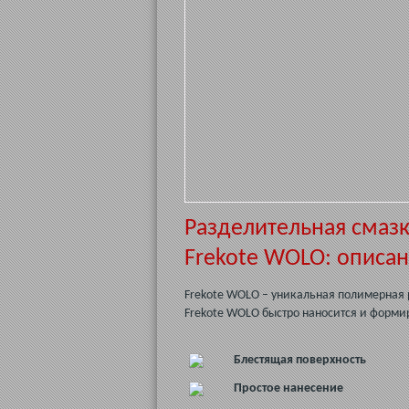
Разделительная смазк
Frekote WOLO: описа
Frekote WOLO – уникальная полимерная 
Frekote WOLO быстро наносится и форми
Блестящая поверхность
Простое нанесение