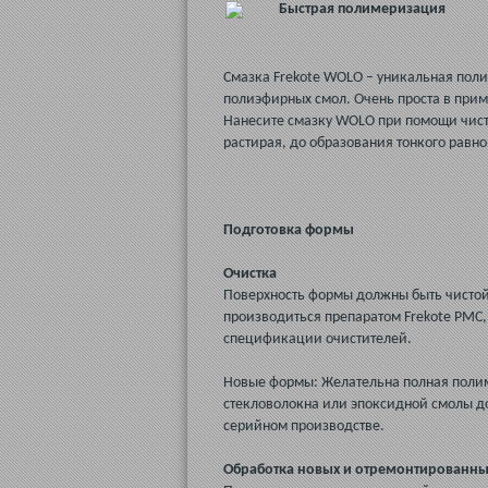
Быстрая полимеризация
Смазка Frekote WOLO – уникальная поли
полиэфирных смол. Очень проста в прим
Нанесите смазку WOLO при помощи чист
растирая, до образования тонкого равно
Подготовка формы
Очистка
Поверхность формы должны быть чистой 
производиться препаратом Frekote PMC
спецификации очистителей.
Новые формы: Желательна полная полим
стекловолокна или эпоксидной смолы д
серийном производстве.
Обработка новых и отремонтированн