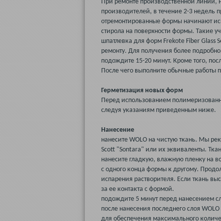
При ремонте производственной линии, 
производителей, в течение 2-3 недель 
отремонтированные формы начинают исп
стирола на поверхности формы. Такие у
шпатлевка для форм Frekote Fiber Glass
ремонту. Для получения более подробн
подождите 15-20 минут. Кроме того, по
После чего выполните обычные работы п
Герметизация новых форм
Перед использованием полимеризованны
следуя указаниям приведенным ниже.
Нанесение
нанесите WOLO на чистую ткань. Мы реко
Scott "Sontara" или их эквиваленты. Тк
нанесите гладкую, влажную пленку на в
с одного конца формы к другому. Продол
испарения растворителя. Если ткань выс
за ее контакта с формой.
подождите 5 минут перед нанесением сл
после нанесения последнего слоя WOLO 
для обеспечения максимального количес