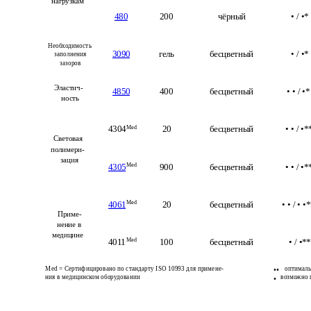
нагрузкам
480
200
чёрный
• / •*
Необходимость 
3090
гель
бесцветный
• / •*
заполнения 
зазоров
Эластич-
4850
400
бесцветный
• • / •*
ность
4304
Med
20
бесцветный
• • / •*
Световая 
полимери-
зация
Med
4305
900
бесцветный
• • / •*
Med
4061
20
бесцветный
• • / • •
Приме-
нение в 
медицине
Med
4011
100
бесцветный
• / •**
Med = Сертифицировано по стандарту ISO 10993 для примене-
оптимал
••
ния в медицинском оборудовании
возможно 
•