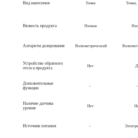
Вид нанесения
Точки
Точки,
Вязкость продукта
Низкая
Низ
Алгоритм дозирования
Волюметрический
Волюмет
Устройство обратного 
Нет
Д
отсоса продукта
Дополнительные 
–
функции
Наличие датчика 
Нет
Н
уровня
Источник питания
–
Электр