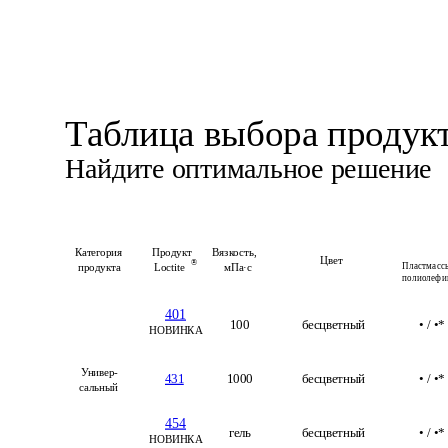
Таблица выбора продук
Найдите оптимальное решение
Категория 
Продукт 
Вязкость, 
Цвет
®
Пластмассы
продукта
Loctite
мПа·с
полиолефи
401
100
бесцветный
• / •*
НОВИНКА
Универ-
431
1000
бесцветный
• / •*
сальный
454
гель
бесцветный
• / •*
НОВИНКА