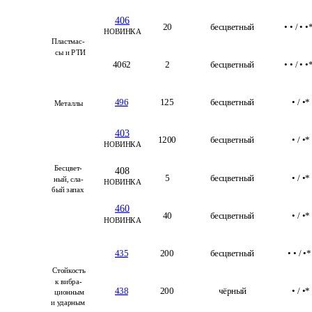
406
20
бесцветный
• • / • •
НОВИНКА
Пластмас-
сы и РТИ
4062
2
бесцветный
• • / • •
496
125
бесцветный
• / •*
Металлы
403
1200
бесцветный
• / •*
НОВИНКА
Бесцвет-
408
5
бесцветный
• / •*
ный, сла-
НОВИНКА
бый запах
460
40
бесцветный
• / •*
НОВИНКА
435
200
бесцветный
• • / •*
Стойкость 
к вибра-
438
200
чёрный
• / •*
ционным 
и ударным 