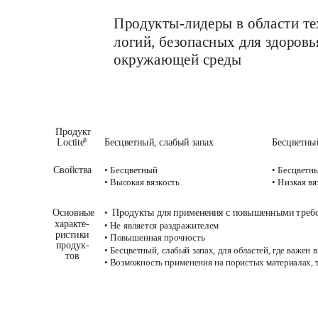
Продукты-лидеры в области те
логий, безопасных для здоровь
окружающей среды
403
408
Продукт 
Loctite
Бесцветный, слабый запах
Бесцветный
®
Свойства
• Бесцветный
• Бесцветн
• Высокая вязкость
• Низкая вя
Основные 
Продукты для применения с повышенными требо
• 
характе-
• Не является раздражителем
ристики 
• Повышенная прочность
продук-
• Бесцветный, слабый запах, для областей, где важен
тов
• Возможность применения на пористых материалах, так