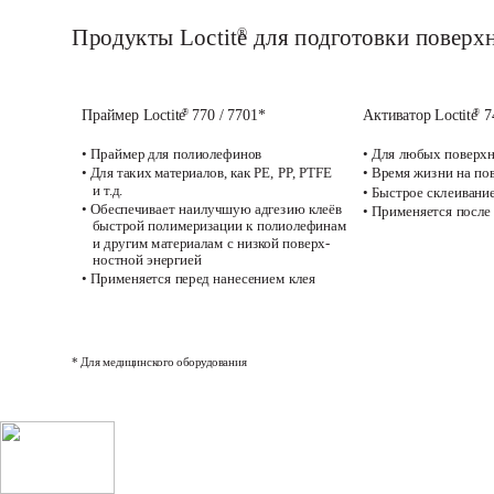
Продукты Loctite
для подготовки поверх
®
Праймер Loctite
770 / 7701* 
Активатор Loctite
7
®
®
• Праймер для полиолефинов
• Для любых поверх
• Для таких материалов, как PE, PP, PTFE 
• Время жизни на по
и т.д.
• Быстрое склеивани
• Обеспечивает наилучшую адгезию клеёв 
• Применяется после
быстрой полимеризации к полиолефинам 
и другим материалам с низкой поверх-
ностной энергией
• Применяется перед нанесением клея
* Для медицинского оборудования