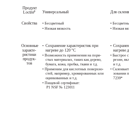
401
406
Продукт 
Универсальный
Для склеи
Loctite
®
Свойства
• Бесцветный
• Бесцветн
• Низкая вязкость
• Низкая вя
Основные 
Сохранение характеристик при 
Сохранен
• 
• 
характе-
нагреве до 120 °C
нагреве 
ристики 
• Возможность применения на пори-
• Быстрое с
продук-
стых материалах, таких как дерево, 
резин, вк
тов
бумага, кожа, пробка, ткани и т.д.
и т.д.
• Применим для кислотных поверхно-
• Склеивае
стей, например, хромированных или 
зовании п
оцинкованных и т.д.
7239*
• Пищевой сертификат:
P1 NSF № 123011