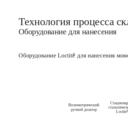
Технология процесса ск
Оборудование для нанесения
Оборудование Loctite
для нанесения мом
®
Стационар
Волюметрический 
стальтическ
ручной дозатор
Loctite