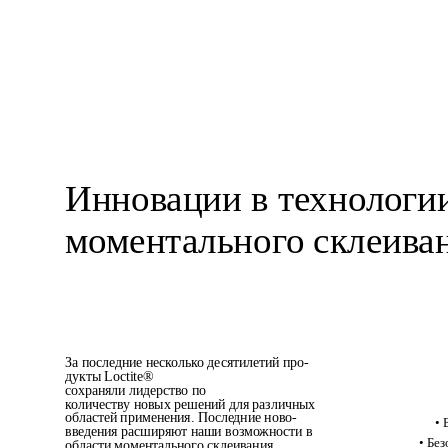
Инновации в технологи
моментального склеиван
За последние несколько десятилетий про-
дукты Loctite® 
сохраняли лидерство по 
количеству новых решений для различных 
областей применения. Последние ново-
• 
введения расширяют наши возможности в 
• Без
области моментального склеивания.