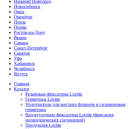
Нижний Новгород
Новосибирск
Омск
Оренбург
Пенза
Пермь
Ростов-на-Дону
Рязань
Самара
Санкт-Петербург
Саратов
Уфа
Хабаровск
Челябинск
Якутск
Главная
Каталог
Резьбовые фиксаторы Loctite
Герметики Loctite
Уплотнители для жестких фланцев и силиконовые
герметики
Вал-втулочные фиксаторы Loctite (фиксация
цилиндрических соединений)
Продукция Loctite