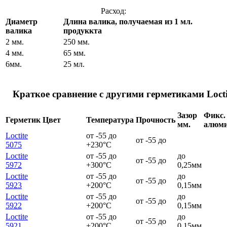
Расход:
Диаметр
Длина валика, получаемая из 1 мл.
валика
продуккта
2 мм.
250 мм.
4 мм.
65 мм.
6мм.
25 мл.
Краткое сравнение с другими герметиками Locti
Зазор
Фикс.
Герметик
Цвет
Температура
Прочность
мм.
алюм
Loctite
от -55 до
от -55 до
5075
+230°C
Loctite
от -55 до
до
от -55 до
5972
+300°C
0,25мм
Loctite
от -55 до
до
от -55 до
5923
+200°C
0,15мм
Loctite
от -55 до
до
от -55 до
5922
+200°C
0,15мм
Loctite
от -55 до
до
от -55 до
5921
+200°C
0,15мм