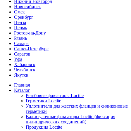
Нижний Новгород
Новосибирск
Омск
Оренбург
Пенза
Пермь
Ростов-на-Дону
Рязань
Самара
Санкт-Петербург
Саратов
Уфа
Хабаровск
Челябинск
Якутск
Главная
Каталог
Резьбовые фиксаторы Loctite
Герметики Loctite
Уплотнители для жестких фланцев и силиконовые
герметики
Вал-втулочные фиксаторы Loctite (фиксация
цилиндрических соединений)
Продукция Loctite