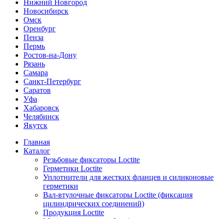
Нижний Новгород
Новосибирск
Омск
Оренбург
Пенза
Пермь
Ростов-на-Дону
Рязань
Самара
Санкт-Петербург
Саратов
Уфа
Хабаровск
Челябинск
Якутск
Главная
Каталог
Резьбовые фиксаторы Loctite
Герметики Loctite
Уплотнители для жестких фланцев и силиконовые
герметики
Вал-втулочные фиксаторы Loctite (фиксация
цилиндрических соединений)
Продукция Loctite