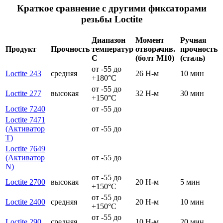
Краткое сравнение с другими фиксаторами
резьбы Loctite
Диапазон
Момент
Ручная
Продукт
Прочность
температур
отворачив.
прочность
С
(болт М10)
(сталь)
от -55 до
Loctite 243
средняя
26 Н-м
10 мин
+180°C
от -55 до
Loctite 277
высокая
32 Н-м
30 мин
+150°C
Loctite 7240
от -55 до
Loctite 7471
(Активатор
от -55 до
T)
Loctite 7649
(Активатор
от -55 до
N)
от -55 до
Loctite 2700
высокая
20 Н-м
5 мин
+150°C
от -55 до
Loctite 2400
средняя
20 Н-м
10 мин
+150°C
от -55 до
Loctite 290
средняя
10 Н-м
20 мин