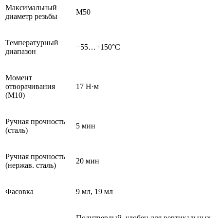
Максимальный
M50
диаметр резьбы
Температурный
−55…+150°C
диапазон
Момент
отворачивания
17 Н·м
(М10)
Ручная прочность
5 мин
(сталь)
Ручная прочность
20 мин
(нержав. сталь)
Фасовка
9 мл, 19 мл
Полутвердый, удобен для вертикальных